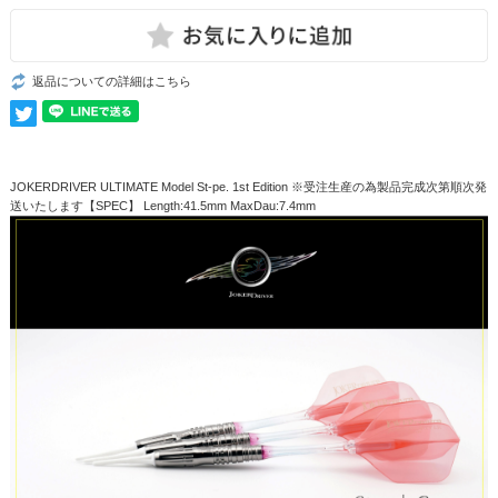
返品についての詳細はこちら
JOKERDRIVER ULTIMATE Model St-pe. 1st Edition ※受注生産の為製品完成次第順次発
送いたします【SPEC】 Length:41.5mm MaxDau:7.4mm