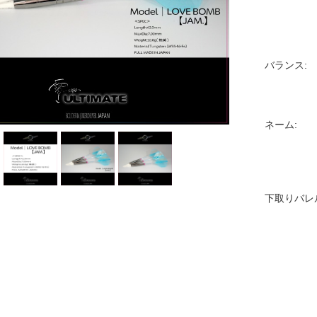
バランス:
ネーム:
下取りバレ