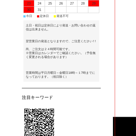
23
24
25
26
27
28
29
30
31
■
■
■
今日
定休日
発送不可
土日・祝日は定休日により発送・お問い合わせの返
信は出来ません。
翌営業日の発送となりますので、ご注意ください!!
尚、ご注文は２４時間可能です。
※営業日はカレンダーでご確認ください。（予告無
く変更される場合があります）
営業時間は平日月曜日～金曜日10時～１7時までに
なっております。（祝日除く）
注目キーワード