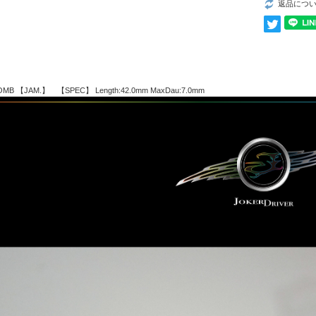
返品につ
BOMB 【JAM.】 【SPEC】 Length:42.0mm MaxDau:7.0mm